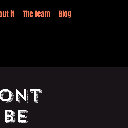
out it
The team
Blog
SONT
 Be