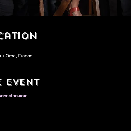
cation
ur-Orne, France
e event
ckenseine.com