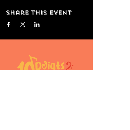
Share this event
10doigtsencavale@gmail.com
Périnne Diot
Aurélie Nahon
06.43.33.99.49
06.28.94.63.26