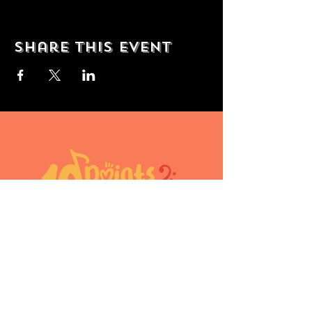
Share this event
10doigtsencavale@gmail.com
Périnne Diot
Aurélie Nahon