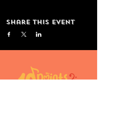
Share this event
10doigtsencavale@gmail.com
Périnne Diot
Aurélie Nahon